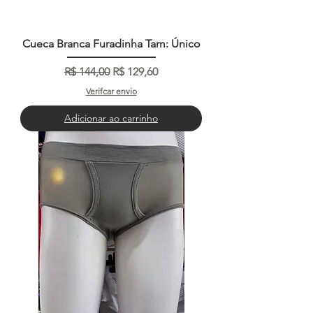
Cueca Branca Furadinha Tam: Único
Preço normal
Preço promocional
R$ 144,00
R$ 129,60
Verifcar envio
Adicionar ao carrinho