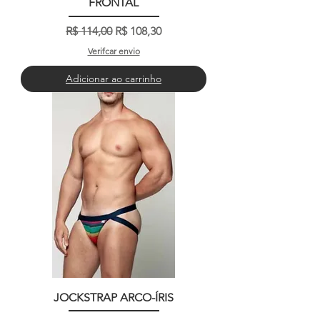
FRONTAL
Preço normal
Preço promocional
R$ 114,00
R$ 108,30
Verifcar envio
Adicionar ao carrinho
JOCKSTRAP ARCO-ÍRIS