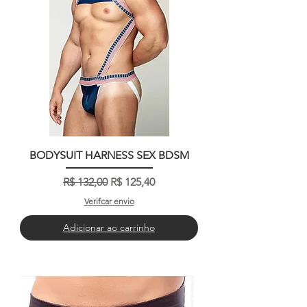
BODYSUIT HARNESS SEX BDSM
Preço normal
Preço promocional
R$ 132,00
R$ 125,40
Verifcar envio
Adicionar ao carrinho