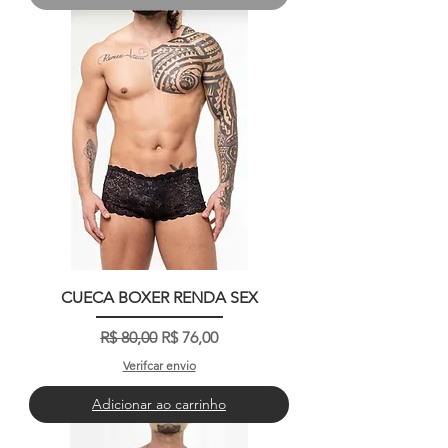
CUECA BOXER RENDA SEX
Preço normal
Preço promocional
R$ 80,00
R$ 76,00
Verifcar envio
Adicionar ao carrinho