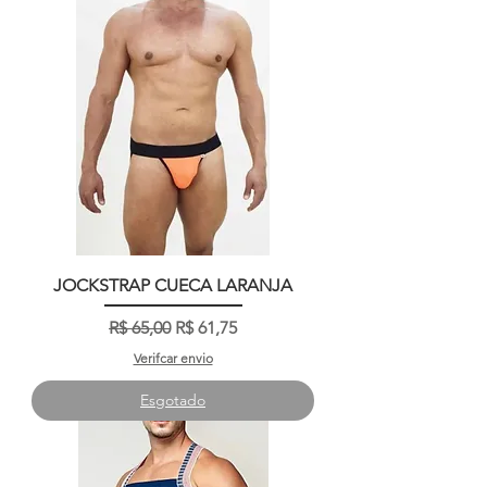
JOCKSTRAP CUECA LARANJA
Preço normal
Preço promocional
R$ 65,00
R$ 61,75
Verifcar envio
Esgotado