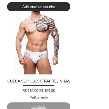
Adicionar ao carrinho
CUECA SLIP JOCSKTRAP TELINHAS
Preço normal
Preço promocional
R$ 110,00
R$ 104,50
Verifcar envio
Esgotado