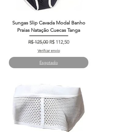
Sungas Slip Cavada Modal Banho
Praias Natação Cuecas Tanga
Preço normal
Preço promocional
R$ 125,00
R$ 112,50
Verifcar envio
Esgotado