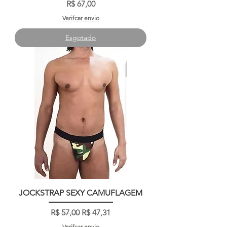
Preço
R$ 67,00
Verifcar envio
Esgotado
JOCKSTRAP SEXY CAMUFLAGEM
Preço normal
Preço promocional
R$ 57,00
R$ 47,31
Verifcar envio