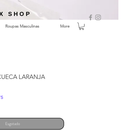
EX SHOP
Roupas Masculinas
More
CUECA LARANJA
Preço
75
promocional
Esgotado