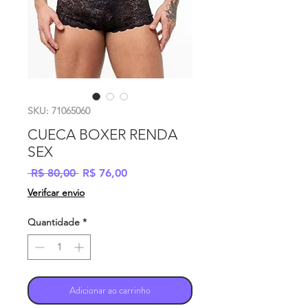
SKU: 71065060
CUECA BOXER RENDA
SEX
Preço
Preço
 R$ 80,00 
R$ 76,00
normal
promocional
Verifcar envio
Quantidade
*
Adicionar ao carrinho