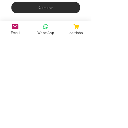
Comprar
Lindas e confortáveis
Tamanho único
Email
WhatsApp
carrinho
Cor vermelha ou Preta.
Poliéster e elastano.
Compre conosco e receba em sua
residência este e muitos Outros dos
nossos produtos.
Receba também nossas promoções e
descontos.
CNPJ:
31.657.970
/0001-98
ShopTem7 - Rua 24 de Maio, 36 -
Loja 04 - República CEP: