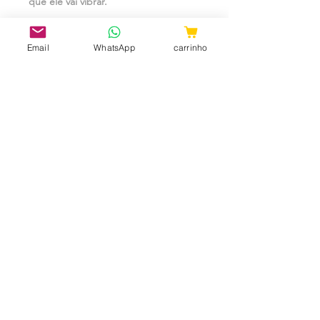
que ele vai vibrar.
Email
WhatsApp
carrinho
Todos estes recursos fazem com que
você tenha uma experiência muito
excitante como você jamais
experimentou.
Perfeito para uma brincadeira em um
lugar com outras pessoas, no
shopping, reunião, restaurante,
ou em qualquer lugar que você
desejar, graças ao sistema Bluetooth
tem um alcance de até 5 metros.