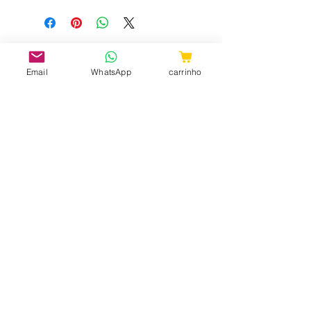
Email
WhatsApp
carrinho
CNPJ:
31.657.970
/0001-98
ShopTem7 - Rua 24 de Maio, 36 -
Loja 04 - República CEP:
010041-001
- São Paulo - SP