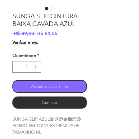
SUNGA SLIP CINTURA
BAIXA CAVADA AZUL
Preço
Preço
 R$ 89,00 
R$ 84,55
normal
promocional
Verifcar envio
Quantidade
*
Adicionar ao carrinho
Comprar
SUNGA SLIP AZUL🚨🛒💳💲🛍📦😉
FORRO EM TODA EXTREMIDADE.
TAMANHO M.