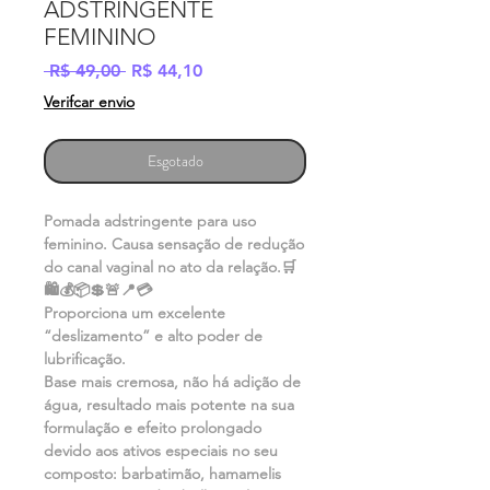
ADSTRINGENTE
FEMININO
Preço
Preço
 R$ 49,00 
R$ 44,10
normal
promocional
Verifcar envio
Esgotado
Pomada adstringente para uso
feminino. Causa sensação de redução
do canal vaginal no ato da relação.🛒
🛍💰📦💲🚨📍💳
Proporciona um excelente
“deslizamento” e alto poder de
lubrificação.
Base mais cremosa, não há adição de
água, resultado mais potente na sua
formulação e efeito prolongado
devido aos ativos especiais no seu
composto: barbatimão, hamamelis