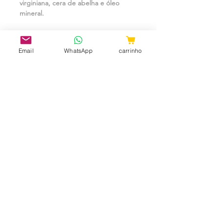
virginiana, cera de abelha e óleo
mineral.
Email
WhatsApp
carrinho
CNPJ:
31.657.970
/0001-98
ShopTem7 - Rua 24 de Maio, 36 -
Loja 04 - República CEP:
010041-001
- São Paulo - SP