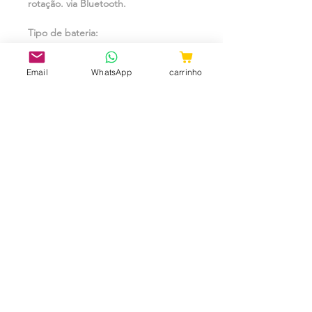
rotação. via Bluetooth.
Tipo de bateria:
Recarregável via USB/Tomada.
Email
WhatsApp
carrinho
Medidas:
11,0 cm de comprimento, 3,3 cm de
espessura (medidas aproximadas).
CNPJ:
31.657.970
/0001-98
ShopTem7 - Rua 24 de Maio, 36 -
Loja 04 - República CEP:
010041-001
- São Paulo - SP