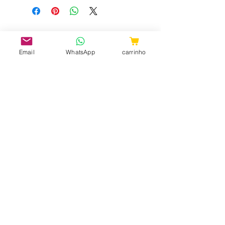
Email
WhatsApp
carrinho
CNPJ:
31.657.970
/0001-98
ShopTem7 - Rua 24 de Maio, 36 -
Loja 04 - República CEP:
010041-001
- São Paulo - SP