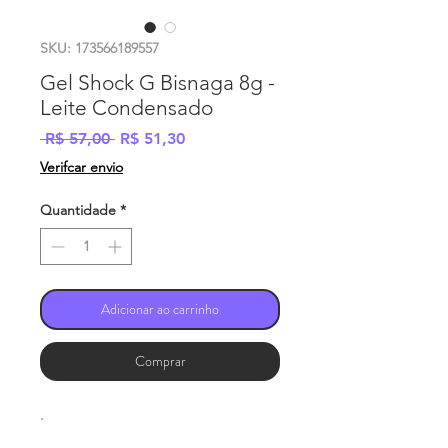
SKU: 173566189557
Gel Shock G Bisnaga 8g -
Leite Condensado
Preço
Preço
 R$ 57,00 
R$ 51,30
normal
promocional
Verifcar envio
Quantidade
*
Adicionar ao carrinho
Comprar
.