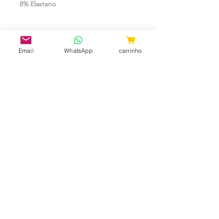
8% Elastano
Tamanho: Único (serve do 38 ao 44)
Email
WhatsApp
carrinho
CNPJ:
31.657.970
/0001-98
ShopTem7 - Rua 24 de Maio, 36 -
Loja 04 - República CEP:
010041-001
- São Paulo - SP