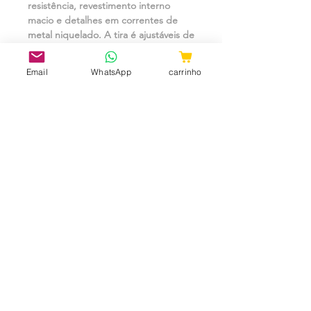
resistência, revestimento interno 
macio e detalhes em correntes de 
metal niquelado. A tira é ajustáveis de 
acordo com sua necessidade e 
medida.Material: Montana 65% 
Email
WhatsApp
carrinho
poliéster 35% algodão, arrebite, 
fivelas e argolas níquelTamanho: 
Único (peça ajustável)Peso: 250 g
CNPJ:
31.657.970
/0001-98
ShopTem7 - Rua 24 de Maio, 36 -
Loja 04 - República CEP:
010041-001
- São Paulo - SP