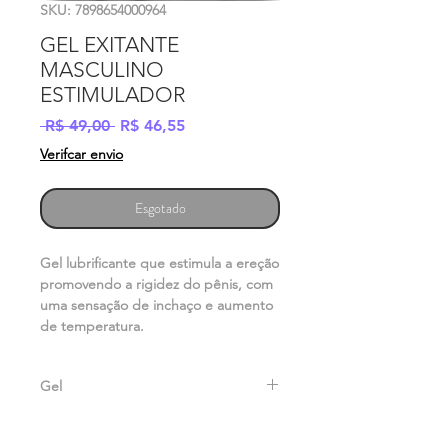
SKU: 7898654000964
GEL EXITANTE
MASCULINO
ESTIMULADOR
Preço
Preço
 R$ 49,00 
R$ 46,55
normal
promocional
Verifcar envio
Esgotado
Gel lubrificante que estimula a ereção
promovendo a rigidez do pênis, com
uma sensação de inchaço e aumento
de temperatura.
Gel
Gel lubrificante que estimula a ereção
promovendo a rigidez do pênis, com