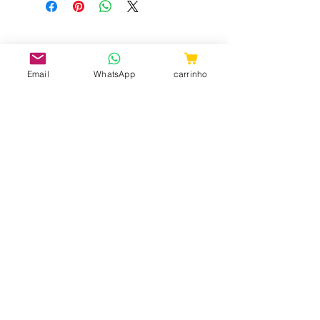
uma sensação de inchaço e aumento
de temperatura.
Email
WhatsApp
carrinho
CNPJ:
31.657.970
/0001-98
ShopTem7 - Rua 24 de Maio, 36 -
Loja 04 - República CEP:
010041-001
- São Paulo - SP