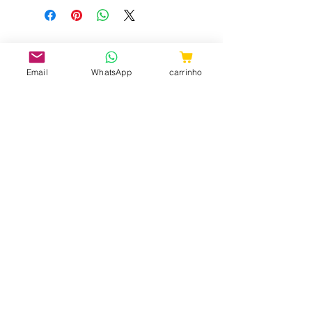
Email
WhatsApp
carrinho
CNPJ:
31.657.970
/0001-98
ShopTem7 - Rua 24 de Maio, 36 -
Loja 04 - República CEP:
010041-001
- São Paulo - SP