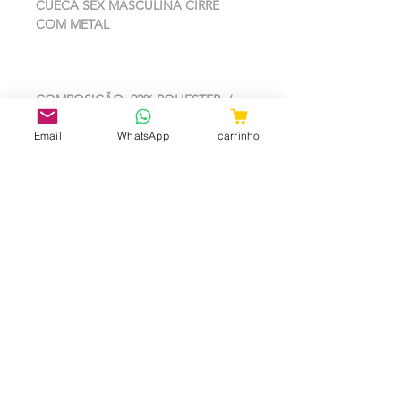
CUECA SEX MASCULINA CIRRE
COM METAL
COMPOSIÇÃO: 92% POLIESTER /
08% ELASTANO
Email
WhatsApp
carrinho
TAMANHO UNICO
LIGA COM REGULADOR