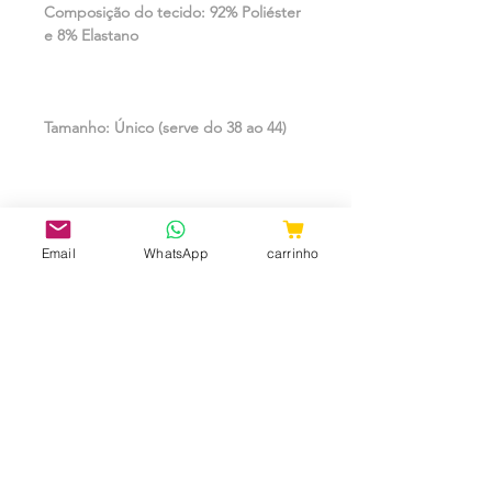
Composição do tecido: 92% Poliéster
e 8% Elastano
Tamanho: Único (serve do 38 ao 44)
FABRICADO COM MATÉRIA PRIMA
SELECIONADA, VISANDO SUA
Email
WhatsApp
carrinho
SATISFAÇÃO.
*****
(( ATENÇÃO: VERIFICAR NO CAMPO
DE PERGUNTAS, A
DISPONIBILIDADE DE TAMANHO E
COR, PARA QUE NÃO TENHAMOS
DIVERGENCIAS NO ENVIO ))