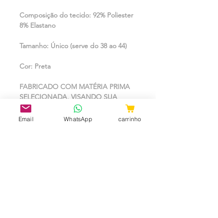
Composição do tecido: 92% Poliester
8% Elastano
Tamanho: Único (serve do 38 ao 44)
Cor: Preta
FABRICADO COM MATÉRIA PRIMA
SELECIONADA, VISANDO SUA
SATISFAÇÃO.
Email
WhatsApp
carrinho
*****
(( ATENÇÃO: VERIFICAR NO CAMPO
DE PERGUNTAS, A
DISPONIBILIDADE DE TAMANHO E
COR, PARA QUE NÃO TENHAMOS
DIVERGENCIAS NO ENVIO ))