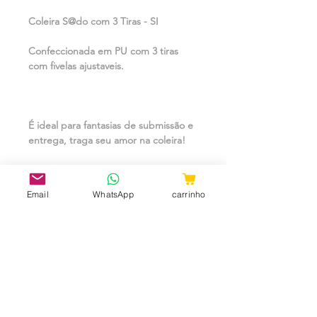
Coleira S@do com 3 Tiras - SI
Confeccionada em PU com 3 tiras
com fivelas ajustaveis.
É ideal para fantasias de submissão e
entrega, traga seu amor na coleira!
Email
WhatsApp
carrinho
Material:
Metal, Pu.
Medidas: