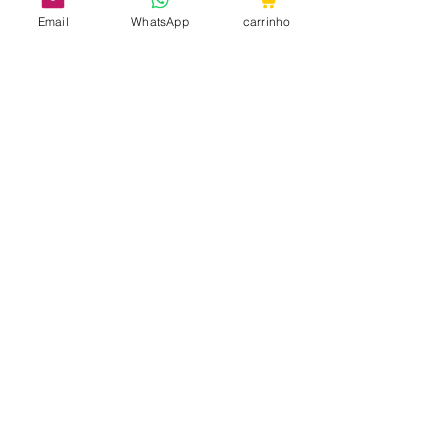
Email
WhatsApp
carrinho
Bateria:
Ultiliza 2 Pilhas AA (não inclusas).
Medidas:
15,5 cm de comprimento, 4,2 cm de
espessura (medidas aproximadas).