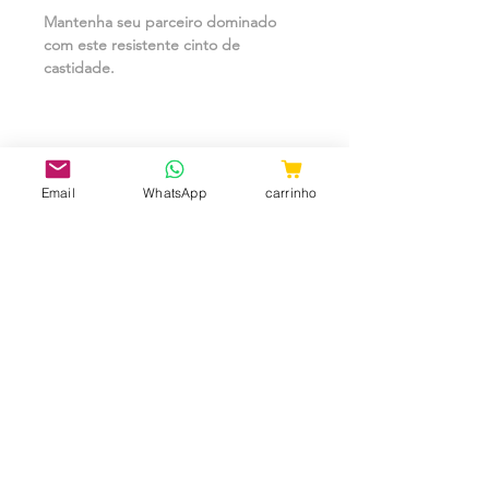
Mantenha seu parceiro dominado
com este resistente cinto de
castidade.
Material:
Email
WhatsApp
carrinho
Metal, PU.
Medidas:
78 cm x 98 cm Largura (medidas
aproximadas).