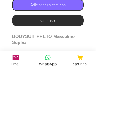
Adicionar ao carrinho
Comprar
BODYSUIT PRETO Masculino
Suplex
TECIDO SUPLEX
Email
WhatsApp
carrinho
92% POLIÉSTER E 8%
ELASTANO
*PRODUTO SENSÍVEL E
DELICADO. NÃO É
ACONSELHÁVEL LAVAR NA
MAQUINA.