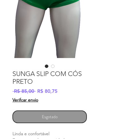
SUNGA SLIP COM CÓS
PRETO
Preço
Preço
 R$ 85,00 
R$ 80,75
normal
promocional
Verifcar envio
Esgotado
Linda e confortável