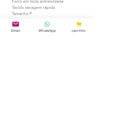
Forro em toda extremidade
Tecido secagem rápida
Tamanho P
Email
WhatsApp
carrinho
CNPJ:
31.657.970
/0001-98
ShopTem7 - Rua 24 de Maio, 36 -
Loja 04 - República CEP:
010041-001
- São Paulo - SP