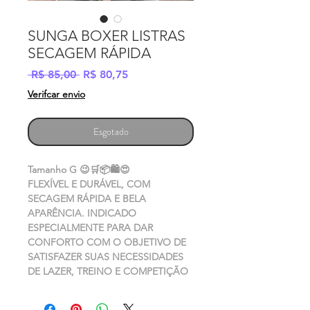
SUNGA BOXER LISTRAS
SECAGEM RÁPIDA
Preço
Preço
 R$ 85,00 
R$ 80,75
normal
promocional
Verifcar envio
Esgotado
Tamanho G 😉🛒📦🛍😍
FLEXÍVEL E DURÁVEL, COM
SECAGEM RÁPIDA E BELA
APARÊNCIA. INDICADO
ESPECIALMENTE PARA DAR
CONFORTO COM O OBJETIVO DE
SATISFAZER SUAS NECESSIDADES
DE LAZER, TREINO E COMPETIÇÃO