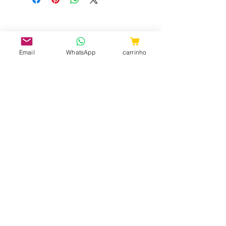
Email
WhatsApp
carrinho
CNPJ:
31.657.970
/0001-98
ShopTem7 - Rua 24 de Maio, 36 -
Loja 04 - República CEP:
010041-001
- São Paulo - SP