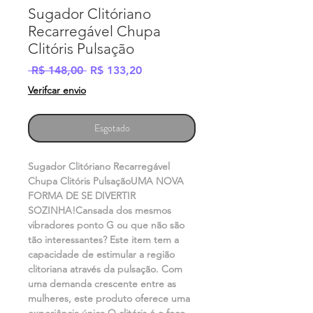
Sugador Clitóriano
Recarregável Chupa
Clitóris Pulsação
Preço
Preço
 R$ 148,00 
R$ 133,20
normal
promocional
Verifcar envio
Esgotado
Sugador Clitóriano Recarregável 
Chupa Clitóris PulsaçãoUMA NOVA 
FORMA DE SE DIVERTIR 
SOZINHA!Cansada dos mesmos 
vibradores ponto G ou que não são 
tão interessantes? Este item tem a 
capacidade de estimular a região 
clitoriana através da pulsação. Com 
uma demanda crescente entre as 
mulheres, este produto oferece uma 
experiência única.O clitóris é o foco 