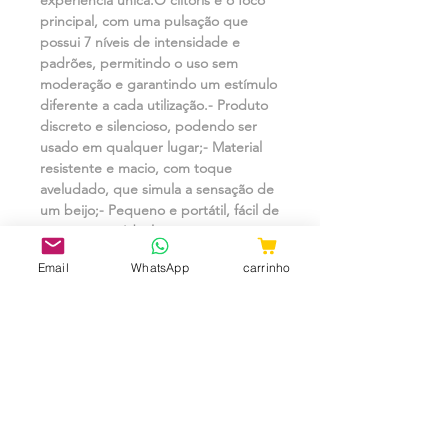
principal, com uma pulsação que 
possui 7 níveis de intensidade e 
padrões, permitindo o uso sem 
moderação e garantindo um estímulo 
diferente a cada utilização.- Produto 
discreto e silencioso, podendo ser 
usado em qualquer lugar;- Material 
resistente e macio, com toque 
aveludado, que simula a sensação de 
um beijo;- Pequeno e portátil, fácil de 
transportar;- Ideal para momentos a 
sós ou para inovar na interação com 
Email
WhatsApp
carrinho
a(o) parceira(o);- Recarregável via 
USB.Material:Sugador - Silicone 
ABSMedidas:Sugador: 10cm x 
4.5cmItens que acompanham:- 1 
unidade Sugador ClitórisO produto é 
recarregável via USB, cabo 
incluso.Embalagem discreta e sem 
menções ao conteúdo.- Cores são 
enviadas de forma aleatória, com 