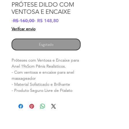
PRÓTESE DILDO COM
VENTOSA E ENCAIXE
Preço
Preço
 R$ 160,00 
R$ 148,80
normal
promocional
Verifcar envio
Esgotado
Próteses com Ventosa e Encaixe para
Anel 19x5cm Pênis Realísticos.
- Com ventosa e encaixe para anel
massageador
- Material Sofisticado e Brilhante
- Produto Seguro Livre de Ftalato