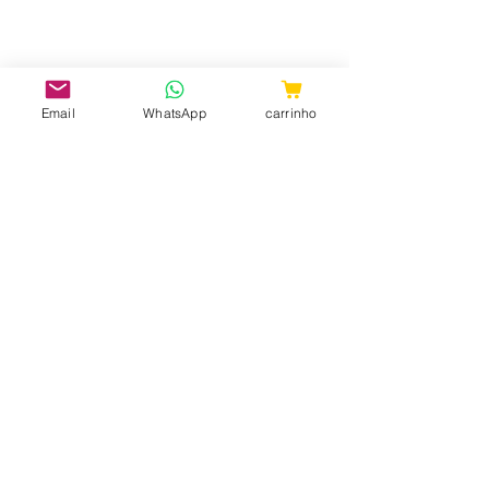
Email
WhatsApp
carrinho
CNPJ:
31.657.970
/0001-98
ShopTem7 - Rua 24 de Maio, 36 -
Loja 04 - República CEP:
010041-001
- São Paulo - SP