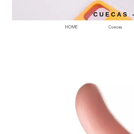
CUECAS 
HOME
Cuecas