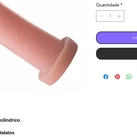
Quantidade
*
Ad
cilíndrico
ftalatos