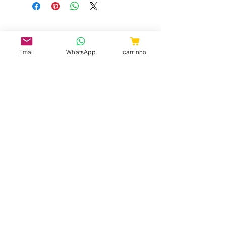
envie email para
shoptem7@gmail.com
Email
WhatsApp
carrinho
CNPJ:
31.657.970
/0001-98
ShopTem7 - Rua 24 de Maio, 36 -
Loja 04 - República CEP:
010041-001
- São Paulo - SP