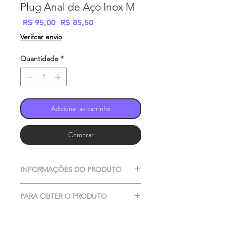
Plug Anal de Aço Inox M
Preço
Preço
 R$ 95,00 
R$ 85,50
normal
promocional
Verifcar envio
Quantidade
*
Adicionar ao carrinho
Comprar
INFORMAÇÕES DO PRODUTO
Plug anal de aço inox, antialérgico,
PARA OBTER O PRODUTO
para massagem anal e prática de
pompoarismo
Para maiores informações entre em
contato no número (11) 98387-6712 ou