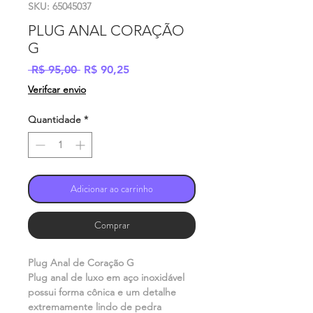
SKU: 65045037
PLUG ANAL CORAÇÃO
G
Preço
Preço
 R$ 95,00 
R$ 90,25
normal
promocional
Verifcar envio
Quantidade
*
Adicionar ao carrinho
Comprar
Plug Anal de Coração G
Plug anal de luxo em aço inoxidável
possui forma cônica e um detalhe
extremamente lindo de pedra