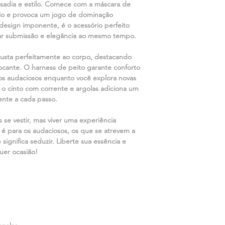
sadia e estilo. Comece com a máscara de
rio e provoca um jogo de dominação
u design imponente, é o acessório perfeito
ar submissão e elegância ao mesmo tempo.
justa perfeitamente ao corpo, destacando
ocante. O harness de peito garante conforto
os audaciosos enquanto você explora novas
, o cinto com corrente e argolas adiciona um
ente a cada passo.
se vestir, mas viver uma experiência
é para os audaciosos, os que se atrevem a
 significa seduzir. Liberte sua essência e
uer ocasião!