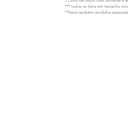
1 Cinto de couro com corrente e ar
*** todos os itens em tamanho úni
**Itens também vendidos separad