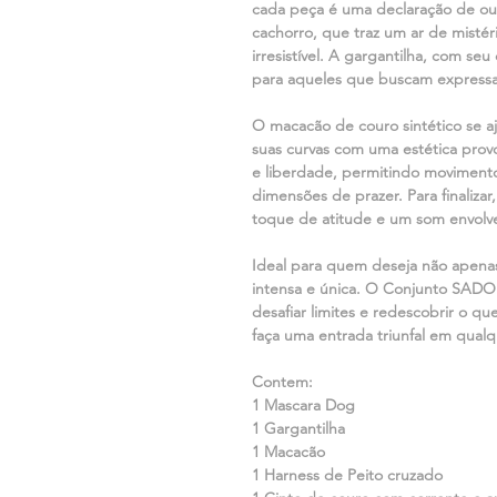
cada peça é uma declaração de ou
cachorro, que traz um ar de misté
irresistível. A gargantilha, com se
para aqueles que buscam express
O macacão de couro sintético se a
suas curvas com uma estética prov
e liberdade, permitindo moviment
dimensões de prazer. Para finalizar
toque de atitude e um som envolv
Ideal para quem deseja não apenas 
intensa e única. O Conjunto SADO 
desafiar limites e redescobrir o que
faça uma entrada triunfal em qualq
Contem:
1 Mascara Dog
1 Gargantilha
1 Macacão
1 Harness de Peito cruzado