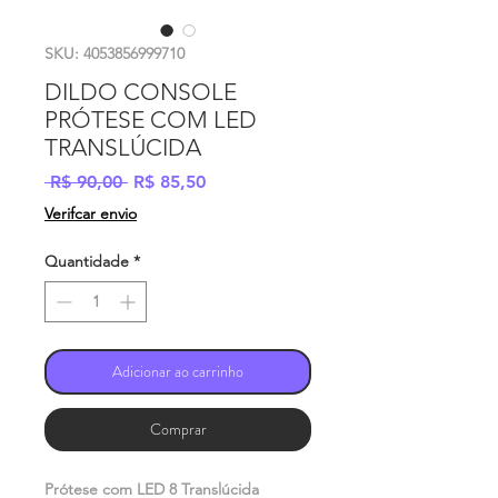
SKU: 4053856999710
DILDO CONSOLE
PRÓTESE COM LED
TRANSLÚCIDA
Preço
Preço
 R$ 90,00 
R$ 85,50
normal
promocional
Verifcar envio
Quantidade
*
Adicionar ao carrinho
Comprar
Prótese com LED 8 Translúcida