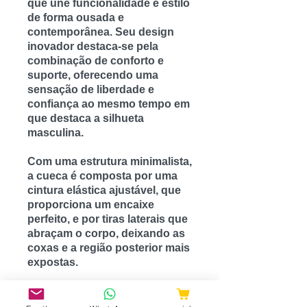
que une funcionalidade e estilo
de forma ousada e
contemporânea. Seu design
inovador destaca-se pela
combinação de conforto e
suporte, oferecendo uma
sensação de liberdade e
confiança ao mesmo tempo em
que destaca a silhueta
masculina.
Com uma estrutura minimalista,
a cueca é composta por uma
cintura elástica ajustável, que
proporciona um encaixe
perfeito, e por tiras laterais que
abraçam o corpo, deixando as
coxas e a região posterior mais
expostas.
Feita com materiais macios e
de alta qualidade, como o