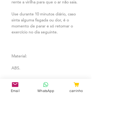
rente a virilha para que o ar não saia.
Use durante 10 minutos diário, caso
sinta alguma fisgada ou dor, é o
momento de parar e só retomar o
exercício no dia seguinte.
Material:
ABS.
Email
WhatsApp
carrinho
Tipo de bateria:
Recarregável via USB.
Medidas: