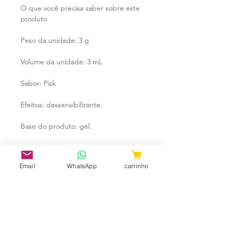
O que você precisa saber sobre este
produto
Peso da unidade: 3 g
Volume da unidade: 3 mL
Sabor: Pisk
Efeitos: dessensibilizante.
Base do produto: gel.
Zonas de aplicação: íntima
Email
WhatsApp
carrinho
ara: Elas e Eles |
Tipo: Bolinhas Anatômicas Explosivas
com 3un.
| Funções: Lubrifica, Dessensibiliza,