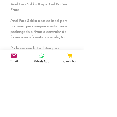
Anel Para Sakko II ajustável Botões
Preto.
Anel Para Sakko clássico ideal para
homens que desejam manter uma
prolongada e firme e controlar de
forma mais eficiente a ejaculação.
Pode ser usado também para
envolver a base do Pintu ou a base do
Sakko.
Email
WhatsApp
carrinho
Ao envolver o Sakko, o anel não
permite que os testículos subam
durante a ejaculação, o que a torna
mais intensa e prazerosa.