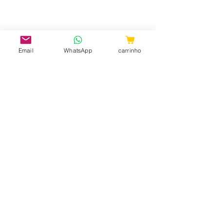
Email
WhatsApp
carrinho
CNPJ:
31.657.970
/0001-98
ShopTem7 - Rua 24 de Maio, 36 -
Loja 04 - República CEP:
010041-001
- São Paulo - SP